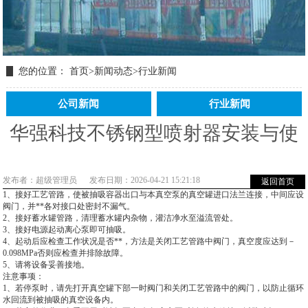
您的位置：
首页
>
新闻动态
>
行业新闻
公司新闻
行业新闻
华强科技不锈钢型喷射器安装与使
用
发布者：超级管理员
发布日期：2026-04-21 15:21:18
返回首页
1、接好工艺管路，使被抽吸容器出口与本真空泵的真空罐进口法兰连接，中间应设
阀门，并**各对接口处密封不漏气。
2、接好蓄水罐管路，清理蓄水罐内杂物，灌洁净水至溢流管处。
3、接好电源起动离心泵即可抽吸。
4、起动后应检查工作状况是否**，方法是关闭工艺管路中阀门，真空度应达到－
0.098MPa否则应检查并排除故障。
5、请将设备妥善接地。
注意事项：
1、若停泵时，请先打开真空罐下部一时阀门和关闭工艺管路中的阀门，以防止循环
水回流到被抽吸的真空设备内。