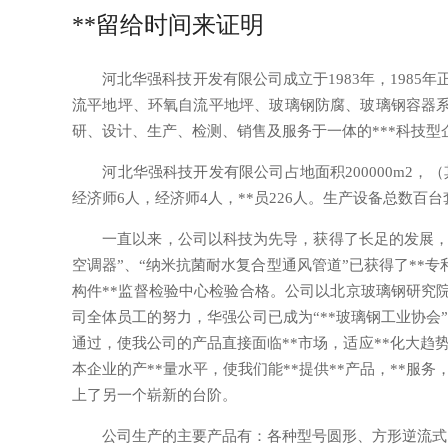
**留给时间来证明
河北华强科技开发有限公司成立于1983年，1985年
流平地坪、环氧自流平地坪、玻璃钢防腐、玻璃钢容器系
研、设计、生产、检测、销售及服务于一体的***科技型
河北华强科技开发有限公司占地面积200000m2，（其中厂
经济师6人，经济师4人，**员226人。生产设备总数百台
一直以来，公司以科技为先导，获得了长足的发展，已获
空调器”、“纳米抗菌耐水复合型通风管道”已获得了**专
构件**监督检验中心检验合格。公司以北京玻璃钢研究院
司全体员工的努力，华强公司已成为“**玻璃钢工业协会”的会员
通过，使我公司的产品直接面临**市场，适应**化大趋
本企业的产**量水平，使我们能**提供**产品，**服
上了另一个崭新的台阶。
公司生产的主要产品有：各种型号圆形、方形逆流式、