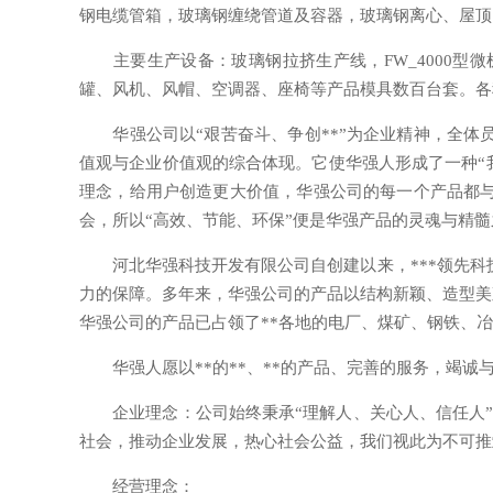
钢电缆管箱，玻璃钢缠绕管道及容器，玻璃钢离心、屋顶
主要生产设备：玻璃钢拉挤生产线，FW_4000型
罐、风机、风帽、空调器、座椅等产品模具数百台套。各
华强公司以“艰苦奋斗、争创**”为企业精神，全体员
值观与企业价值观的综合体现。它使华强人形成了一种“我
理念，给用户创造更大价值，华强公司的每一个产品都与
会，所以“高效、节能、环保”便是华强产品的灵魂与精
河北华强科技开发有限公司自创建以来，***领先科技，攀登
力的保障。多年来，华强公司的产品以结构新颖、造型美
华强公司的产品已占领了**各地的电厂、煤矿、钢铁、冶
华强人愿以**的**、**的产品、完善的服务，竭诚与
企业理念：公司始终秉承“理解人、关心人、信任人”的
社会，推动企业发展，热心社会公益，我们视此为不可推
经营理念：