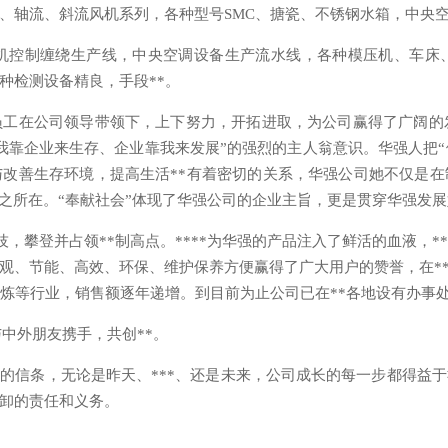
、轴流、斜流风机系列，各种型号SMC、搪瓷、不锈钢水箱，中央
微机控制缠绕生产线，中央空调设备生产流水线，各种模压机、车床
种检测设备精良，手段**。
工在公司领导带领下，上下努力，开拓进取，为公司赢得了广阔的发展
靠企业来生存、企业靠我来发展”的强烈的主人翁意识。华强人把“
改善生存环境，提高生活**有着密切的关系，华强公司她不仅是
髓之所在。“奉献社会”体现了华强公司的企业主旨，更是贯穿华强发
并占领**制高点。****为华强的产品注入了鲜活的血液，**严谨全
观、节能、高效、环保、维护保养方便赢得了广大用户的赞誉，在**
炼等行业，销售额逐年递增。到目前为止公司已在**各地设有办事处
中外朋友携手，共创**。
信条，无论是昨天、***、还是未来，公司成长的每一步都得益
卸的责任和义务。