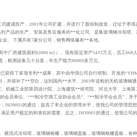
正式建成投产，2001年公司扩建，并进行了股份制改造，迁址于枣
列产品的生产、安装及售后服务的**化公司。是集玻璃钢冷却塔
企业。 下属共有7家分公司，销售网络遍布**各地。
房建筑面积82000 m2）。现有固定资产5433万元，员工668人
套，检测设备几十台套，年生产能力80000多万元。
得了多项专利**成果，其中由华强公司自行研制、开发的“YHM
利，并填补了**空白，达到国内**水平。2003年送检的无机玻璃
、机械工业部第四设计院、上海建筑**研究院、河北大学、上海第
单位、“**制冷空调工业协会会员”、“**制冷学会会员”，并于2001年
势；ISO9001的通过，提高了本企业的管理水平，使我公司的管理
务，满足用户规定的和潜在的需要。总之，ISO9001的通过，使我
横流式冷却塔，玻璃钢格栅，玻璃钢盖板，玻璃钢格栅盖板，各种