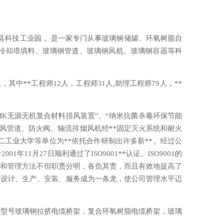
强县科技工业园， 是一家专门从事玻璃钢储罐、环氧树脂自
、冷却塔填料、玻璃钢管道、玻璃钢风机、玻璃钢容器等科
，其中**工程师12人，工程师31人,助理工程师79人，**
K无源无机复合材料排风装置”、“纳米抗菌杀毒环保节能
钢通风管道、防火阀、轴流排烟风机经**固定灭火系统和耐火
二工业大学等单位为**依托合作研制出许多新**。经过公
11月27日顺利通过了ISO9001**认证。ISO9001的
思想和管理方法不但职责分明，各负其责，而且有效地提高了
公司的设计、生产、安装、服务成为一条龙，使公司管理水平迈
型号玻璃钢拉挤电缆桥架，复合环氧树脂电缆桥架，玻璃